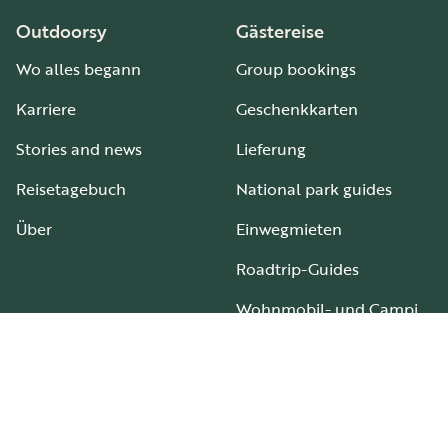
Outdoorsy
Gästereise
Wo alles begann
Group bookings
Karriere
Geschenkkarten
Stories and news
Lieferung
Reisetagebuch
National park guides
Über
Einwegmieten
Roadtrip-Guides
Wohnmobil- und Campingplätze
Leitfaden für alle Wohnmobiltypen
Gastgeber
Support
Werde Wohnmobil-Gastgeber
So funktioniert's