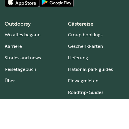
Outdoorsy
Gästereise
Wo alles begann
Group bookings
Karriere
Geschenkkarten
Stories and news
Lieferung
Reisetagebuch
National park guides
Über
Einwegmieten
Roadtrip-Guides
Wohnmobil- und Campingplätze
Leitfaden für alle Wohnmobiltypen
Gastgeber
Support