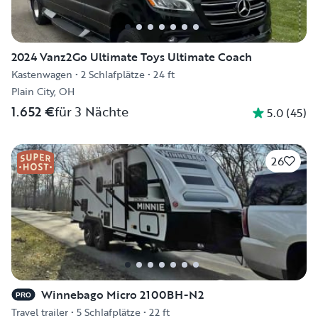
2024 Vanz2Go Ultimate Toys Ultimate Coach
Kastenwagen
•
2 Schlafplätze
•
24 ft
Plain City, OH
1.652 €
für 3 Nächte
5.0
(
45
)
26
Winnebago Micro 2100BH-N2
PRO
Travel trailer
•
5 Schlafplätze
•
22 ft