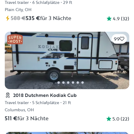
Travel trailer
•
6 Schlafplätze
•
29 ft
Plain City, OH
588 €
535 €
für 3 Nächte
4.9
(
32
)
99
2018 Dutchmen Kodiak Cub
Travel trailer
•
5 Schlafplätze
•
21 ft
Columbus, OH
511 €
für 3 Nächte
5.0
(
22
)