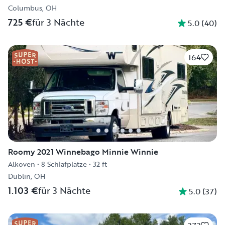
Columbus, OH
725 €
für 3 Nächte
5.0
(
40
)
164
Roomy 2021 Winnebago Minnie Winnie
Alkoven
•
8 Schlafplätze
•
32 ft
Dublin, OH
1.103 €
für 3 Nächte
5.0
(
37
)