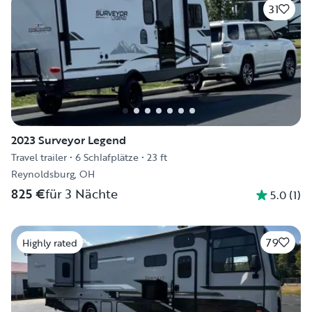
31
2023 Surveyor Legend
Travel trailer
•
6 Schlafplätze
•
23 ft
Reynoldsburg, OH
825 €
für 3 Nächte
5.0
(
1
)
79
Highly rated