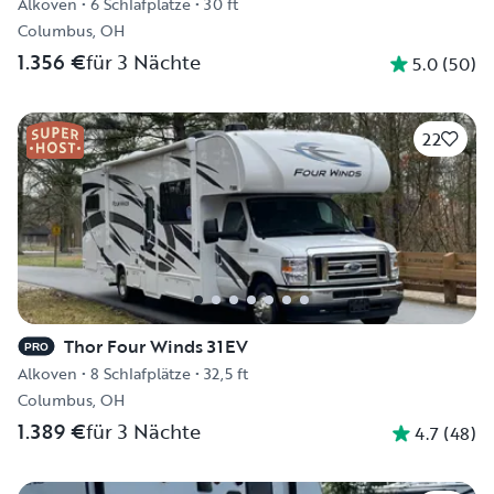
Alkoven
•
6 Schlafplätze
•
30 ft
Columbus, OH
1.356 €
für 3 Nächte
5.0
(
50
)
22
Thor Four Winds 31EV
PRO
Alkoven
•
8 Schlafplätze
•
32,5 ft
Columbus, OH
1.389 €
für 3 Nächte
4.7
(
48
)