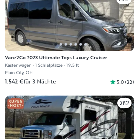
Vanz2Go 2023 Ultimate Toys Luxury Cruiser
Kastenwagen
•
1 Schlafplätze
•
19,5 ft
Plain City, OH
1.542 €
für 3 Nächte
5.0
(
22
)
21