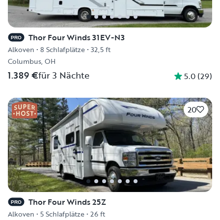
Thor Four Winds 31EV-N3
PRO
Alkoven
•
8 Schlafplätze
•
32,5 ft
Columbus, OH
1.389 €
für 3 Nächte
5.0
(
29
)
20
Thor Four Winds 25Z
PRO
Alkoven
•
5 Schlafplätze
•
26 ft