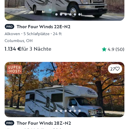
Thor Four Winds 22E-N2
PRO
Alkoven
•
5 Schlafplätze
•
24 ft
Columbus, OH
1.134 €
für 3 Nächte
4.9
(
50
)
27
Thor Four Winds 28Z-N2
PRO