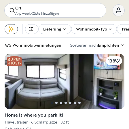
Ort
Any week
•
Gäste hinzufügen
Lieferung
Wohnmobil-Typ
Prei
Filters
475 Wohnmobilvermietungen
Sortieren nach
Empfohlen
138
Home is where you park it!
Travel trailer
•
6 Schlafplätze
•
32 ft
Columbus, OH