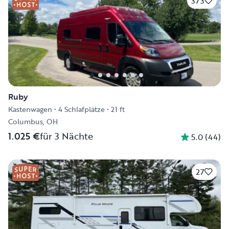
373
Ruby
Kastenwagen
•
4 Schlafplätze
•
21 ft
Columbus, OH
1.025 €
für 3 Nächte
5.0
(
44
)
27