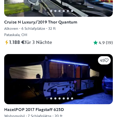
Cruise N Luxury/2019 Thor Quantum
Alkoven
•
6 Schlafplätze
•
32 ft
Pataskala, OH
1.188 €
für 3 Nächte
4.9
(
19
)
45
HazelPOP 2017 Flagstaff 625D
Wohnmobil
•
7 Schlafplätze
•
20 ft