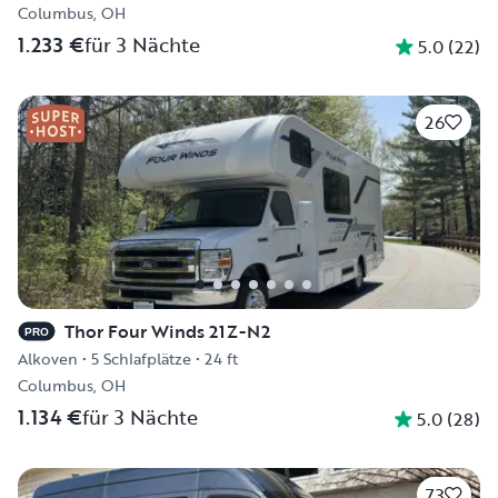
Columbus, OH
1.233 €
für 3 Nächte
5.0
(
22
)
26
Thor Four Winds 21Z-N2
PRO
Alkoven
•
5 Schlafplätze
•
24 ft
Columbus, OH
1.134 €
für 3 Nächte
5.0
(
28
)
73