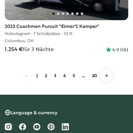
2023 Coachmen Pursuit "Elmer'S Kamper"
Vollintegriert
•
7 Schlafplätze
•
33 ft
Columbus, OH
1.254 €
für 3 Nächte
4.9
(
16
)
1
2
3
4
5
…
20
Language & currency
Instagram
Facebook
YouTube
Pinterest
LinkedIn