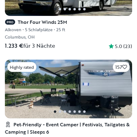
Thor Four Winds 25M
PRO
Alkoven
•
5 Schlafplätze
•
25 ft
Columbus, OH
1.233 €
für 3 Nächte
5.0
(
23
)
157
Highly rated
Pet‑Friendly - Event Camper | Festivals, Tailgates &
Camping | Sleeps 6