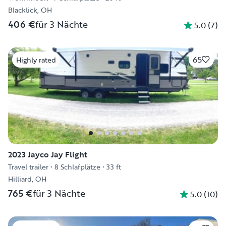
Blacklick, OH
406 €
für 3 Nächte
5.0
(
7
)
65
Highly rated
2023 Jayco Jay Flight
Travel trailer
•
8 Schlafplätze
•
33 ft
Hilliard, OH
765 €
für 3 Nächte
5.0
(
10
)