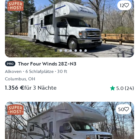
12
Thor Four Winds 28Z-N3
PRO
Alkoven
•
6 Schlafplätze
•
30 ft
Columbus, OH
1.356 €
für 3 Nächte
5.0
(
24
)
50