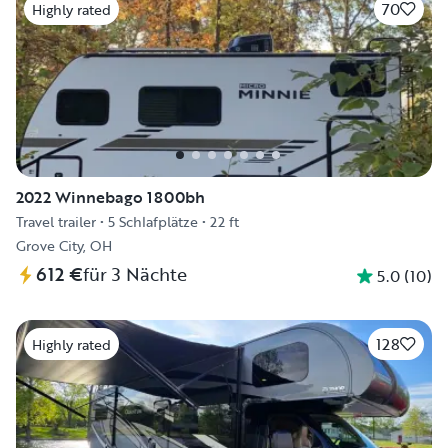
70
Highly rated
2022 Winnebago 1800bh
Travel trailer
•
5 Schlafplätze
•
22 ft
Grove City, OH
612 €
für 3 Nächte
5.0
(
10
)
128
Highly rated