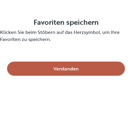
Wo alles begann
Group bookings
Karriere
Geschenkkarten
Favoriten speichern
Stories and news
Lieferung
Klicken Sie beim Stöbern auf das Herzsymbol, um Ihre
Favoriten zu speichern.
Reisetagebuch
National park guides
Über
Einwegmieten
Roadtrip-Guides
Verstanden
Wohnmobil- und Campingplätze
Leitfaden für alle Wohnmobiltypen
Gastgeber
Support
Werde Wohnmobil-Gastgeber
So funktioniert's
Wheelbase demo
Hilfecenter