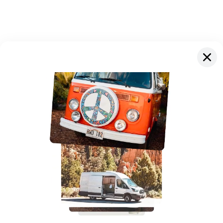
Language & currency
Instagram
Facebook
YouTube
Pinterest
LinkedIn
Outdoorsy App herunterladen
Outdoorsy
Gästereise